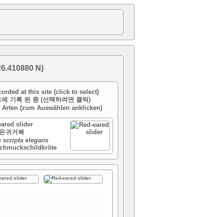
.410880 N)
orded at this site (click to select)
에 기록 된 종 (선택하려면 클릭)
e Arten (zum Auswählen anklicken)
ared slider
은귀거북
 scripta elegans
chmuckschildkröte