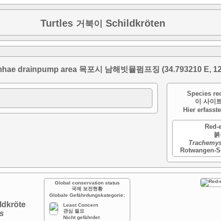
Turtles
Schildkröten
거북이
hae drainpump area 목포시 남해빗뮬펌프징 (34.793210 E, 126
Species rec
이 사이트
Hier erfasst
Red-e
붉
Trachemys
Rotwangen-S
Global conservation status
국제 보전현황
Globale Gefährdungskategorie:
dkröte
Least Concern
관심 필요
s
Nicht gefährdet