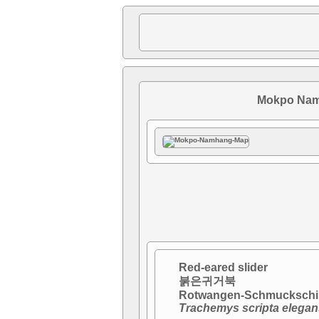
Mokpo Nam
Red-eared slider
붉은귀거북
Rotwangen-Schmuckschil
Trachemys scripta elegan